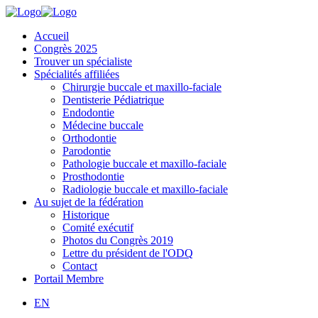
Accueil
Congrès 2025
Trouver un spécialiste
Spécialités affiliées
Chirurgie buccale et maxillo-faciale
Dentisterie Pédiatrique
Endodontie
Médecine buccale
Orthodontie
Parodontie
Pathologie buccale et maxillo-faciale
Prosthodontie
Radiologie buccale et maxillo-faciale
Au sujet de la fédération
Historique
Comité exécutif
Photos du Congrès 2019
Lettre du président de l'ODQ
Contact
Portail Membre
EN