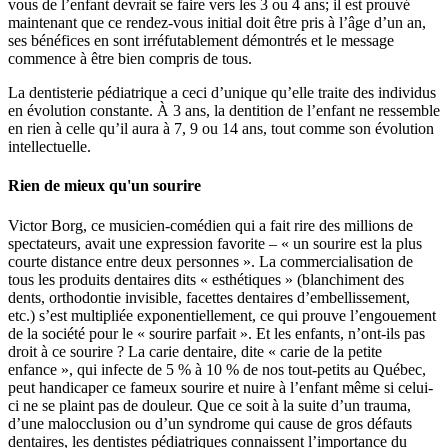
vous de l’enfant devrait se faire vers les 3 ou 4 ans; il est prouvé
maintenant que ce rendez-vous initial doit être pris à l’âge d’un an,
ses bénéfices en sont irréfutablement démontrés et le message
commence à être bien compris de tous.
La dentisterie pédiatrique a ceci d’unique qu’elle traite des individus
en évolution constante. À 3 ans, la dentition de l’enfant ne ressemble
en rien à celle qu’il aura à 7, 9 ou 14 ans, tout comme son évolution
intellectuelle.
Rien de mieux qu'un sourire
Victor Borg, ce musicien-comédien qui a fait rire des millions de
spectateurs, avait une expression favorite – « un sourire est la plus
courte distance entre deux personnes ». La commercialisation de
tous les produits dentaires dits « esthétiques » (blanchiment des
dents, orthodontie invisible, facettes dentaires d’embellissement,
etc.) s’est multipliée exponentiellement, ce qui prouve l’engouement
de la société pour le « sourire parfait ». Et les enfants, n’ont-ils pas
droit à ce sourire ? La carie dentaire, dite « carie de la petite
enfance », qui infecte de 5 % à 10 % de nos tout-petits au Québec,
peut handicaper ce fameux sourire et nuire à l’enfant même si celui-
ci ne se plaint pas de douleur. Que ce soit à la suite d’un trauma,
d’une malocclusion ou d’un syndrome qui cause de gros défauts
dentaires, les dentistes pédiatriques connaissent l’importance du