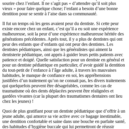
sourire chez l’enfant. Il ne s’agit pas « d’attendre qu’il soit plus
vieux » pour faire quelque chose; l’enfant a besoin d’une bonne
dentition pour se sentir à l’aise dans sa communauté.
Il fut un temps où les gens avaient peur du dentiste. Si cette peur
existe encore chez un enfant, c’est qu’il a eu soit une expérience
malheureuse, soit la peur d’une expérience malheureuse héritée des
générations précédentes. Après tout, il y a plus de dentistes qui ont
peur des enfants que d’enfants qui ont peur des dentistes. Les
dentistes pédiatriques, ainsi que les généralistes qui aiment la
dentisterie pédiatrique, ont appris à guider leurs petits patients avec
patience et doigté. Quelle satisfaction pour un dentiste en général et
pour un dentiste pédiatrique en particulier, d’avoir guidé la dentition
du tout-petit de l’enfance à l’âge adulte, à travers les mauvaises
habitudes, le manque de confiance en soi, les appréhensions
justifiées d’un traitement qu’on ne connait pas, les divers traitements
qui quelquefois peuvent être désagréables, comme les cas de
traumatisme où des dents déplacées peuvent être réalignées et
gardées vivantes (car la plupart des traumatismes dentaires ont lieu
chez les jeunes) !
Quoi de plus gratifiant pour un dentiste pédiatrique que d’offrir à un
jeune adulte, qui amorce sa vie active avec ce bagage inestimable,
une dentition confortable et saine dans une bouche en parfaite santé,
des habitudes d’hygiène buccale qui lui permettront de réussir