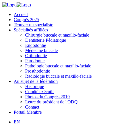
Accueil
Congrès 2025
Trouver un spécialiste
Spécialités affiliées
Chirurgie buccale et maxillo-faciale
Dentisterie Pédiatrique
Endodontie
Médecine buccale
Orthodontie
Parodontie
Pathologie buccale et maxillo-faciale
Prosthodontie
Radiologie buccale et maxillo-faciale
Au sujet de la fédération
Historique
Comité exécutif
Photos du Congrès 2019
Lettre du président de l'ODQ
Contact
Portail Membre
EN