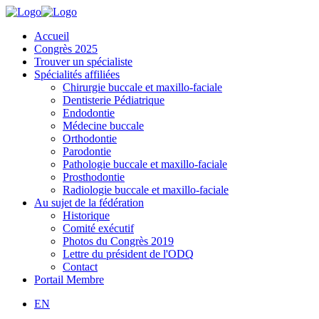
Accueil
Congrès 2025
Trouver un spécialiste
Spécialités affiliées
Chirurgie buccale et maxillo-faciale
Dentisterie Pédiatrique
Endodontie
Médecine buccale
Orthodontie
Parodontie
Pathologie buccale et maxillo-faciale
Prosthodontie
Radiologie buccale et maxillo-faciale
Au sujet de la fédération
Historique
Comité exécutif
Photos du Congrès 2019
Lettre du président de l'ODQ
Contact
Portail Membre
EN