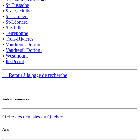
•
St-Eustache
•
St-Hyacinthe
•
St-Lambert
•
St-Léonard
•
Ste-Julie
•
Terrebonne
•
Trois-Rivières
•
Vaudreuil-Dorion
•
Vaudreuil-Dorion
•
Westmount
•
Île-Perrot
← Retour à la page de recherche
Autres ressources
Ordre des dentistes du Québec
Avis