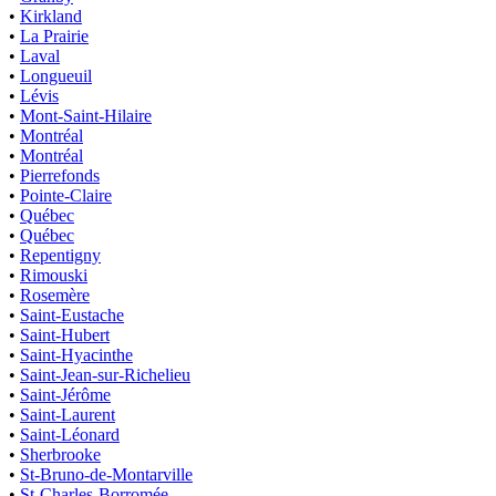
•
Kirkland
•
La Prairie
•
Laval
•
Longueuil
•
Lévis
•
Mont-Saint-Hilaire
•
Montréal
•
Montréal
•
Pierrefonds
•
Pointe-Claire
•
Québec
•
Québec
•
Repentigny
•
Rimouski
•
Rosemère
•
Saint-Eustache
•
Saint-Hubert
•
Saint-Hyacinthe
•
Saint-Jean-sur-Richelieu
•
Saint-Jérôme
•
Saint-Laurent
•
Saint-Léonard
•
Sherbrooke
•
St-Bruno-de-Montarville
•
St-Charles-Borromée