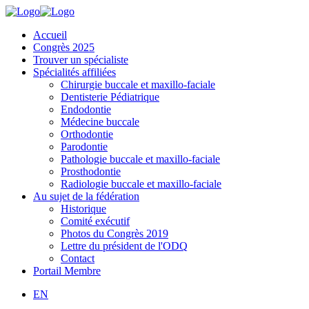
Accueil
Congrès 2025
Trouver un spécialiste
Spécialités affiliées
Chirurgie buccale et maxillo-faciale
Dentisterie Pédiatrique
Endodontie
Médecine buccale
Orthodontie
Parodontie
Pathologie buccale et maxillo-faciale
Prosthodontie
Radiologie buccale et maxillo-faciale
Au sujet de la fédération
Historique
Comité exécutif
Photos du Congrès 2019
Lettre du président de l'ODQ
Contact
Portail Membre
EN