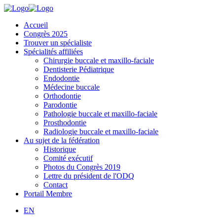
Accueil
Congrès 2025
Trouver un spécialiste
Spécialités affiliées
Chirurgie buccale et maxillo-faciale
Dentisterie Pédiatrique
Endodontie
Médecine buccale
Orthodontie
Parodontie
Pathologie buccale et maxillo-faciale
Prosthodontie
Radiologie buccale et maxillo-faciale
Au sujet de la fédération
Historique
Comité exécutif
Photos du Congrès 2019
Lettre du président de l'ODQ
Contact
Portail Membre
EN