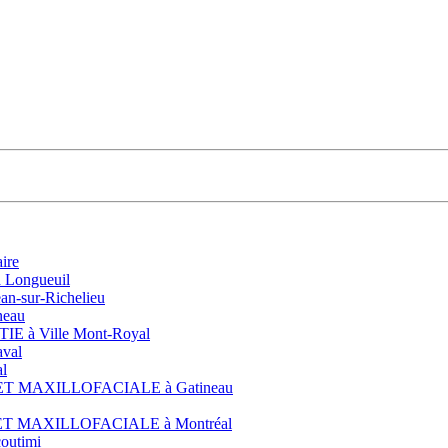
ire
 Longueuil
n-sur-Richelieu
neau
E à Ville Mont-Royal
val
l
 ET MAXILLOFACIALE à Gatineau
 ET MAXILLOFACIALE à Montréal
outimi