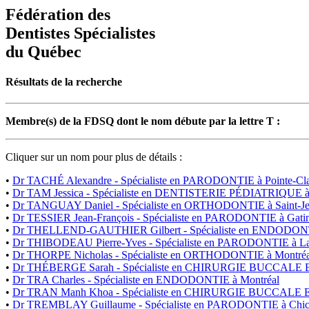
Fédération des
Dentistes Spécialistes
du Québec
Résultats de la recherche
Membre(s) de la FDSQ dont le nom débute par la lettre T :
Cliquer sur un nom pour plus de détails :
•
Dr TACHÉ Alexandre - Spécialiste en PARODONTIE à Pointe-Cla
•
Dr TAM Jessica - Spécialiste en DENTISTERIE PÉDIATRIQUE à
•
Dr TANGUAY Daniel - Spécialiste en ORTHODONTIE à Saint-Jea
•
Dr TESSIER Jean-François - Spécialiste en PARODONTIE à Gati
•
Dr THELLEND-GAUTHIER Gilbert - Spécialiste en ENDODONTI
•
Dr THIBODEAU Pierre-Yves - Spécialiste en PARODONTIE à La
•
Dr THORPE Nicholas - Spécialiste en ORTHODONTIE à Montréa
•
Dr THÉBERGE Sarah - Spécialiste en CHIRURGIE BUCCALE
•
Dr TRA Charles - Spécialiste en ENDODONTIE à Montréal
•
Dr TRAN Manh Khoa - Spécialiste en CHIRURGIE BUCCALE
•
Dr TREMBLAY Guillaume - Spécialiste en PARODONTIE à Chic