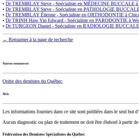
•
Dr TREMBLAY Steve - Spécialiste en MÉDECINE BUCCALE à
•
Dr TREMBLAY Steve - Spécialiste en PATHOLOGIE BUCCA
•
Dr TREMBLAY Étienne - Spécialiste en ORTHODONTIE à Chico
•
Dr TRINH Haw Yin Edward - Spécialiste en PARODONTIE à We
•
Dr TURGEON Daniel - Spécialiste en RADIOLOGIE BUCCAL
← Retourner à la page de recherche
Autres ressources
Ordre des dentistes du Québec
Avis
Les informations fournies dans ce site sont publiées dans le seul but
Aucun diagnostic ou plan de traitement ne doit être élaboré à partir d
Fédération des Dentistes Spécialistes du Québec