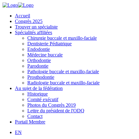
Accueil
Congrès 2025
Trouver un spécialiste
Spécialités affiliées
Chirurgie buccale et maxillo-faciale
Dentisterie Pédiatrique
Endodontie
Médecine buccale
Orthodontie
Parodontie
Pathologie buccale et maxillo-faciale
Prosthodontie
Radiologie buccale et maxillo-faciale
Au sujet de la fédération
Historique
Comité exécutif
Photos du Congrès 2019
Lettre du président de l'ODQ
Contact
Portail Membre
EN