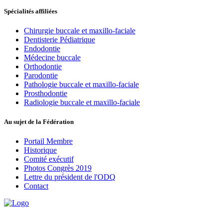
Spécialités affiliées
Chirurgie buccale et maxillo-faciale
Dentisterie Pédiatrique
Endodontie
Médecine buccale
Orthodontie
Parodontie
Pathologie buccale et maxillo-faciale
Prosthodontie
Radiologie buccale et maxillo-faciale
Au sujet de la Fédération
Portail Membre
Historique
Comité exécutif
Photos Congrès 2019
Lettre du président de l'ODQ
Contact